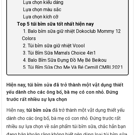
Lựa chọn kiểu dáng
Lựa chọn màu sắc
Lựa chọn kích cỡ
Top 5 túi bỉm sữa tốt nhất hiện nay
1. Balo bỉm sữa giữ nhiệt Dokoclub Mommy 12
Colors
2. Túi bỉm sữa giữ nhiệt Vcool
3. Túi Bỉm Sữa Mama’s Choice 4in1
4. Balo Bỉm Sữa Đựng Đồ Mẹ Bé Beikou
5. Túi Bỉm Sữa Cho Mẹ Và Bé Cemill CMBL2021
Một số câu hỏi về sản phẩm túi bỉm sữa?
1. Nên bảo quản túi bỉm sữa như thế nào là đúng
Hiện nay, túi bỉm sửa đã trở thành một vật dụng thiết
cách?
yếu dành cho các ông bố, bà mẹ có con nhỏ. Đứng
2. Nên mua túi bỉm sữa ở đâu chất lượng tốt?
trước rất nhiều sự lựa chọn
Lời kết
Hiện nay,
túi bỉm sửa
đã trở thành một vật dụng thiết yếu
Tham khảo thêm các sản phẩm:
dành cho các ông bố, bà mẹ có con nhỏ. Đứng trước rất
nhiều sự lựa chọn về sản phẩm túi bỉm sữa, chắc hẳn bạn
đang băn khoăn rằng không biết nên dùng loại túi bỉm sữa