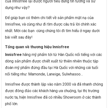
5. Mặt nạ giấy Innisfree Jeju Root Energy Mask
của Innisfree lại được người tiêu dùng tin tưởng và sử
Ưu điểm
dụng như vậy?
Nhược điểm
Tiêu chí để chọn được một mặt nạ Innisfree tốt
Để giúp bạn có thêm chi tiết về sản phẩm mặt nạ của
nhất
Innisfree, và cùng như đi tìm được câu trả lời chính xác
nhất. Mời các bạn cùng chúng tôi đi tìm hiểu ở ngay dưới
Lời kết
bài viết sau đây!
Tham khảo thêm các sản phẩm:
Tổng quan về thương hiệu Innisfree
Innisfree
hãng mỹ phẩm tới từ Hàn Quốc nổi tiếng với các
dòng sản phẩm được chiết xuất từ thiên nhiên thuộc tập
đoàn mỹ phẩm đứng đầu tại Hà Quốc với những cái tuổi
nổi tiếng như: Mamonde, Laneige, Sulwhasoo…
Innisfree được thành lập vào năm 2000 và đã nhanh chóng
được đông đảo các khách hàng ưa chuộng, tại thị trường
nước ta, hiện Innisfree đã có nhiều Showroom ở các thành
phố lớn.