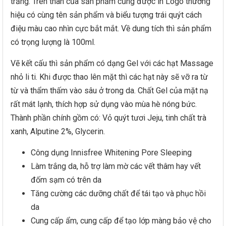
trắng. Trên thân của sản phẩm cũng được in Logo thương
hiệu có cùng tên sản phẩm và biểu tượng trái quýt cách
điệu màu cao nhìn cực bắt mắt. Về dung tích thì sản phẩm
có trọng lượng là 100ml.
Vẽ kết cấu thì sản phẩm có dạng Gel với các hạt Massage
nhỏ li ti. Khi được thao lên mặt thì các hạt này sẽ vỡ ra từ
từ và thẩm thấm vào sâu ở trong da. Chất Gel của mặt nạ
rất mát lạnh, thích hợp sử dụng vào mùa hè nóng bức.
Thành phần chính gồm có: Vỏ quýt tươi Jeju, tinh chất trà
xanh, Alputine 2%, Glycerin.
Công dụng Innisfree Whitening Pore Sleeping
Làm trắng da, hỗ trợ làm mờ các vết thâm hay vết
đốm sạm có trên da
Tăng cường các dưỡng chất để tái tạo và phục hồi
da
Cung cấp ẩm, cung cấp để tạo lớp màng bảo vệ cho