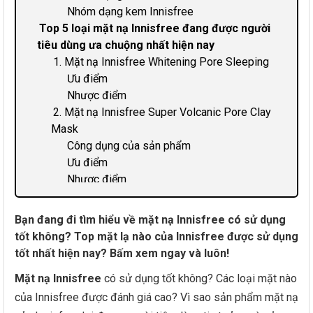
Nhóm dạng kem Innisfree
Top 5 loại mặt nạ Innisfree đang được người
tiêu dùng ưa chuộng nhất hiện nay
1. Mặt nạ Innisfree Whitening Pore Sleeping
Ưu điểm
Nhược điểm
2. Mặt nạ Innisfree Super Volcanic Pore Clay
Mask
Công dụng của sản phẩm
Ưu điểm
Nhược điểm
3. Mặt nạ Innisfree My Real Squeeze Mask
Ưu điểm Innisfree My Real Squeeze Mask
Bạn đang đi tìm hiểu về mặt nạ Innisfree có sử dụng
Nhược điểm
tốt không? Top mặt lạ nào của Innisfree được sử dụng
4. Mặt nạ Innisfree Jeju Volcanic Color Clay
tốt nhất hiện nay? Bấm xem ngay và luôn!
Mask
Mặt nạ Innisfree
có sử dụng tốt không? Các loại mặt nào
Ưu điểm
Nhược điểm
của Innisfree được đánh giá cao? Vì sao sản phẩm mặt nạ