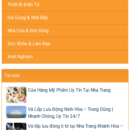
Thiết Bị Điện Tử
Gia Dụng & Nhà Bếp
Nhà Cửa & Đời Sống
Sức Khỏe & Làm Đẹp
Kinh Nghiệm
Tin mới
Cửa Hàng Mỹ Phẩm Uy Tín Tại Nha Trang
Vá Lốp Lưu Động Ninh Hòa – Trung Dũng |
Nhanh Chóng, Uy Tín 24/7
Vá lốp lưu động ô tô tại Nha Trang Khánh Hòa –