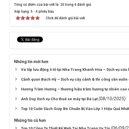
Tổng số điểm của bài viết là: 20 trong 4 đánh giá
Xếp hạng:
5
-
4
phiếu bầu
Click để đánh giá bài viết
Những tin mới hơn
Vá lốp lưu động ô tô tại Nha Trang Khánh Hòa – Dịch vụ cứ
Cảnh quan Bách Hỷ – Dịch vụ cây cảnh & thi công sân vườn
Hương Trầm Hương – thương hiệu trầm hương tự nhiên cao 
(08/10/2025)
Anh Duy Dịch vụ Cho thuê xe máy tại Đà Lạt
Top 10 Cuốn Sách Giúp Bé Chuẩn Bị Vào Lớp 1 Hiệu Quả Nhấ
Những tin cũ hơn
(06/09/2
Top 10 Công Ty Thiết Kế Web Tại Nha Trang Uy Tín