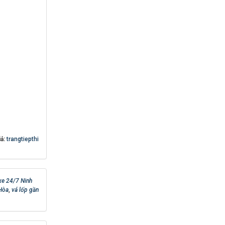
iả:
trangtiepthi
xe 24/7 Ninh
 Hòa
,
vá lốp gần