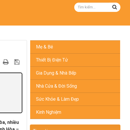
Mẹ & Bé
Thiết Bị Điện Tử
Gia Dụng & Nhà Bếp
Nhà Cửa & Đời Sống
Sức Khỏe & Làm Đẹp
Kinh Nghiệm
òa, nhiều
inh Hòa –