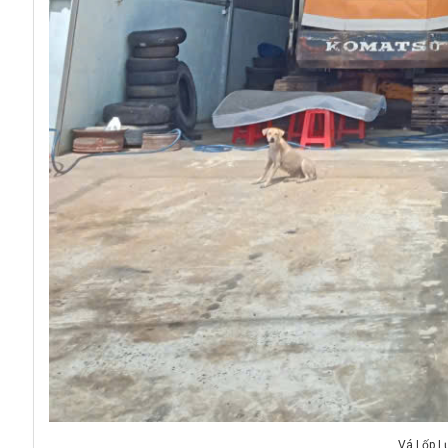
Vá Lốp L