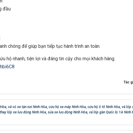
ới
ng đầu
:
h chóng để giúp bạn tiếp tục hành trình an toàn.
cứu hộ nhanh, tiện lợi và đáng tin cậy cho mọi khách hàng.
hbi6C8
Tác g
 Hòa
,
vá vỏ xe tận nơi Ninh Hòa
,
cứu hộ xe máy Ninh Hòa
,
cứu hộ ô tô Ninh Hòa
,
vá lốp 
thay lốp xe lưu động Ninh Hòa
,
sửa xe lưu động Ninh Hòa
,
vá lốp gần Quốc lộ 1A Ninh