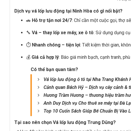
Dịch vụ vá lốp lưu động tại Ninh Hòa có gì nổi bật?
🚗
Hỗ trợ tận nơi 24/7
: Chỉ cần một cuộc gọi, thợ s
🔧
Vá – thay lốp xe máy, xe ô tô
: Sử dụng dụng cụ
⏱️
Nhanh chóng – tiện lợi
: Tiết kiệm thời gian, khô
💰
Giá cả hợp lý
: Báo giá minh bạch, cạnh tranh, ph
Có thể bạn quan tâm?
Vá lốp lưu động ô tô tại Nha Trang Khánh
Cảnh quan Bách Hỷ – Dịch vụ cây cảnh & t
Hương Trầm Hương – thương hiệu trầm hươ
Anh Duy Dịch vụ Cho thuê xe máy tại Đà Lạ
Top 10 Cuốn Sách Giúp Bé Chuẩn Bị Vào L
Tại sao nên chọn Vá lốp lưu động Trung Dũng?