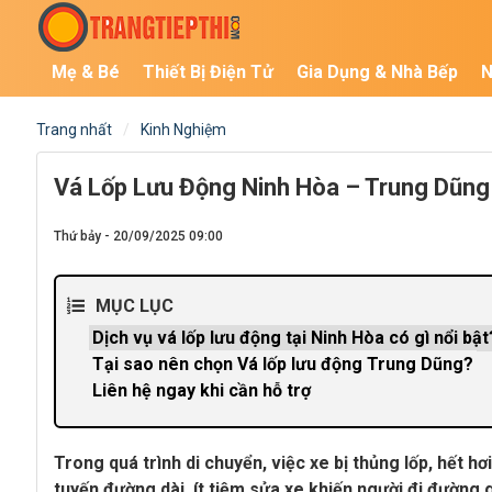
Mẹ & Bé
Thiết Bị Điện Tử
Gia Dụng & Nhà Bếp
N
Trang nhất
Kinh Nghiệm
Vá Lốp Lưu Động Ninh Hòa – Trung Dũng 
Thứ bảy - 20/09/2025 09:00
MỤC LỤC
Dịch vụ vá lốp lưu động tại Ninh Hòa có gì nổi bật
Tại sao nên chọn Vá lốp lưu động Trung Dũng?
Liên hệ ngay khi cần hỗ trợ
Trong quá trình di chuyển, việc xe bị thủng lốp, hết h
tuyến đường dài, ít tiệm sửa xe khiến người đi đường