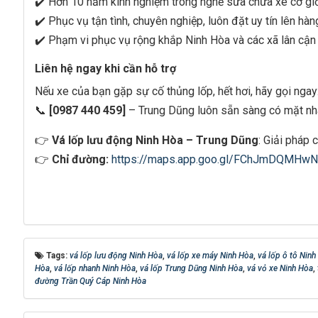
✔️ Hơn 10 năm kinh nghiệm trong nghề sửa chữa xe cơ gi
✔️ Phục vụ tận tình, chuyên nghiệp, luôn đặt uy tín lên hà
✔️ Phạm vi phục vụ rộng khắp Ninh Hòa và các xã lân cận
Liên hệ ngay khi cần hỗ trợ
Nếu xe của bạn gặp sự cố thủng lốp, hết hơi, hãy gọi ngay
📞
[0987 440 459]
– Trung Dũng luôn sẵn sàng có mặt nhan
👉
Vá lốp lưu động Ninh Hòa – Trung Dũng
: Giải pháp 
👉
Chỉ đường:
https://maps.app.goo.gl/FChJmDQMHwN
Tags:
vá lốp lưu động Ninh Hòa
,
vá lốp xe máy Ninh Hòa
,
vá lốp ô tô Ninh
Hòa
,
vá lốp nhanh Ninh Hòa
,
vá lốp Trung Dũng Ninh Hòa
,
vá vỏ xe Ninh Hòa
,
đường Trần Quý Cáp Ninh Hòa