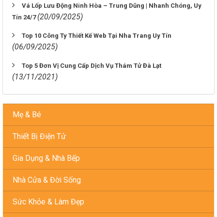
Vá Lốp Lưu Động Ninh Hòa – Trung Dũng | Nhanh Chóng, Uy
(20/09/2025)
Tín 24/7
Top 10 Công Ty Thiết Kế Web Tại Nha Trang Uy Tín
(06/09/2025)
Top 5 Đơn Vị Cung Cấp Dịch Vụ Thám Tử Đà Lạt
(13/11/2021)
Mẹ & Bé
Thiết Bị Điện Tử
Gia Dụng & Nhà Bếp
Nhà Cửa & Đời Sống
Sức Khỏe & Làm Đẹp