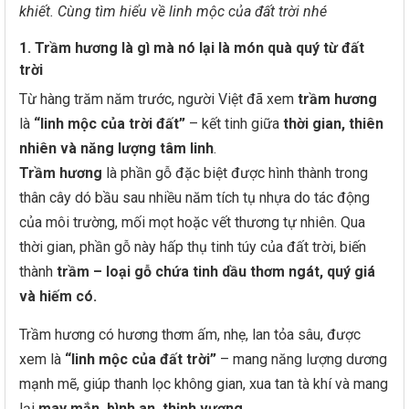
khiết. Cùng tìm hiểu về linh mộc của đất trời nhé
1. Trầm hương là gì mà nó lại là món quà quý từ đất
trời
Từ hàng trăm năm trước, người Việt đã xem
trầm hương
là
“linh mộc của trời đất”
– kết tinh giữa
thời gian, thiên
nhiên và năng lượng tâm linh
.
Trầm hương
là phần gỗ đặc biệt được hình thành trong
thân cây dó bầu sau nhiều năm tích tụ nhựa do tác động
của môi trường, mối mọt hoặc vết thương tự nhiên. Qua
thời gian, phần gỗ này hấp thụ tinh túy của đất trời, biến
thành
trầm – loại gỗ chứa tinh dầu thơm ngát, quý giá
và hiếm có.
Trầm hương có hương thơm ấm, nhẹ, lan tỏa sâu, được
xem là
“linh mộc của đất trời”
– mang năng lượng dương
mạnh mẽ, giúp thanh lọc không gian, xua tan tà khí và mang
lại
may mắn, bình an, thịnh vượng.