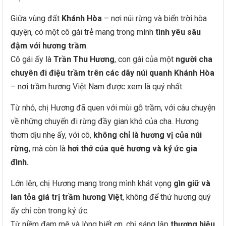
Giữa vùng đất
Khánh Hòa
– nơi núi rừng và biển trời hòa
quyện, có một cô gái trẻ mang trong mình
tình yêu sâu
đậm với hương trầm
.
Cô gái ấy là
Trần Thu Hương
, con gái của một
người cha
chuyên đi điệu trầm trên các dãy núi quanh Khánh Hòa
– nơi trầm hương Việt Nam được xem là quý nhất.
Từ nhỏ, chị Hương đã quen với mùi gỗ trầm, với câu chuyện
về những chuyến đi rừng đầy gian khó của cha. Hương
thơm dịu nhẹ ấy, với cô,
không chỉ là hương vị của núi
rừng
, mà còn là
hơi thở của quê hương và ký ức gia
đình.
Lớn lên, chị Hương mang trong mình khát vọng
gìn giữ và
lan tỏa giá trị trầm hương Việt
, không để thứ hương quý
ấy chỉ còn trong ký ức.
Từ niềm đam mê và lòng biết ơn, chị sáng lập
thương hiệu