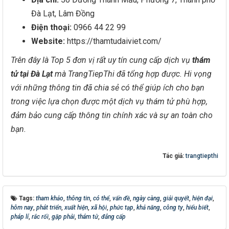
Đà Lạt, Lâm Đồng
Điện thoại:
0966 44 22 99
Website:
https://thamtudaiviet.com/
Trên đây là Top 5 đơn vị rất uy tín cung cấp dịch vụ
thám
tử tại Đà Lạt
mà TrangTiepThi
đã tổng hợp được. Hi vọng
với những thông tin đã chia sẻ có thể giúp ích cho bạn
trong việc lựa chọn được một dịch vụ thám tử phù hợp,
đảm bảo cung cấp thông tin chính xác và sự an toàn cho
bạn.
Tác giả:
trangtiepthi
Tags:
tham khảo
,
thông tin
,
có thể
,
vấn đề
,
ngày càng
,
giải quyết
,
hiện đại
,
hôm nay
,
phát triển
,
xuất hiện
,
xã hội
,
phức tạp
,
khả năng
,
công ty
,
hiểu biết
,
pháp lí
,
rắc rối
,
gặp phải
,
thám tử
,
đẳng cấp