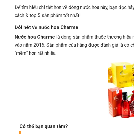
Những câu hỏi thường gặp nhất khi chọn mua & 
Để tìm hiểu chi tiết hơn về dòng nước hoa này, bạn đọc hã
Nước hoa Charme giữ mùi được lâu không?
cách & top 5 sản phẩm tốt nhất!
Trường hợp nào không nên sử dụng nước hoa Ch
Nên mua nước hoa Charme chính hãng ở đâu uy tí
Đôi nét về nước hoa Charme
Lời kết
Nước hoa Charme
là dòng sản phẩm thuộc thương hiệu
Tham khảo thêm các sản phẩm:
vào năm 2016. Sản phẩm của hãng được đánh giá là có chấ
“mềm” hơn rất nhiều.
Có thể bạn quan tâm?