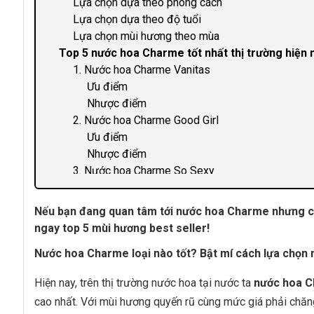
Lựa chọn dựa theo phong cách
Lựa chọn dựa theo độ tuổi
Lựa chọn mùi hương theo mùa
Top 5 nước hoa Charme tốt nhất thị trường hiện 
1. Nước hoa Charme Vanitas
Ưu điểm
Nhược điểm
2. Nước hoa Charme Good Girl
Ưu điểm
Nhược điểm
3. Nước hoa Charme So Sexy
Ưu điểm
Nhược điểm
Nếu bạn đang quan tâm tới nước hoa Charme nhưng ch
4. Nước hoa Charme Queen
ngay top 5 mùi hương best seller!
Ưu điểm
Nước hoa Charme loại nào tốt? Bật mí cách lựa chọn
Nhược điểm
5. Nước hoa Charme Chance
Hiện nay, trên thị trường nước hoa tại nước ta
nước hoa 
Ưu điểm
cao nhất. Với mùi hương quyến rũ cùng mức giá phải chă
Nhược điểm