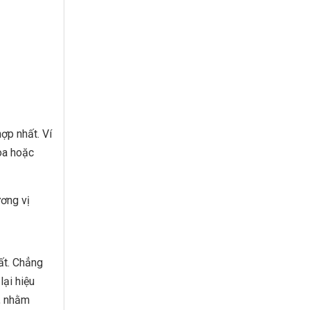
ợp nhất. Ví
hoa hoặc
ương vị
ất. Chẳng
lại hiệu
n, nhằm