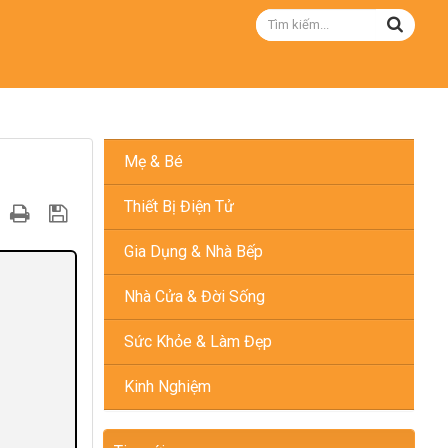
Mẹ & Bé
Thiết Bị Điện Tử
Gia Dụng & Nhà Bếp
Nhà Cửa & Đời Sống
Sức Khỏe & Làm Đẹp
Kinh Nghiệm