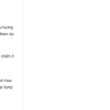
ưu hương
 tham dự
ần chấm ở
họn mua
áp dụng