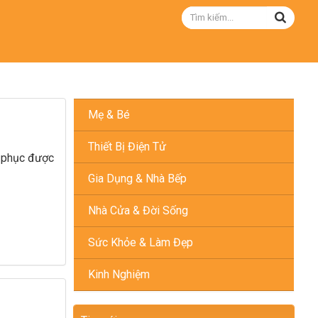
Mẹ & Bé
Thiết Bị Điện Tử
h phục được
Gia Dụng & Nhà Bếp
Nhà Cửa & Đời Sống
Sức Khỏe & Làm Đẹp
Kinh Nghiệm