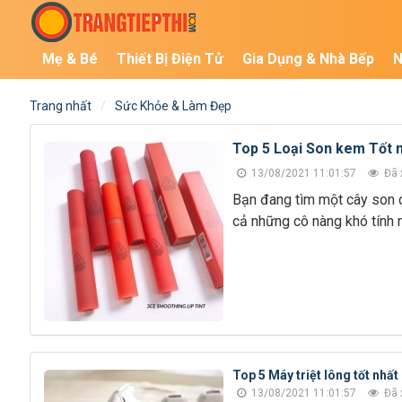
Mẹ & Bé
Thiết Bị Điện Tử
Gia Dụng & Nhà Bếp
N
Trang nhất
Sức Khỏe & Làm Đẹp
Top 5 Loại Son kem Tốt n
13/08/2021 11:01:57
Đã 
Bạn đang tìm một cây son 
cả những cô nàng khó tính 
Top 5 Máy triệt lông tốt nhất
13/08/2021 11:01:57
Đã 