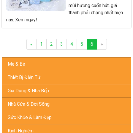
mùi hương cuốn hút, giá
thành phải chăng nhất hiện
nay. Xem ngay!
«
1
2
3
4
5
6
»
Mẹ & Bé
Thiết Bị Điện Tử
Gia Dụng & Nhà Bếp
Nhà Cửa & Đời Sống
Sức Khỏe & Làm Đẹp
Kinh Nghiệm