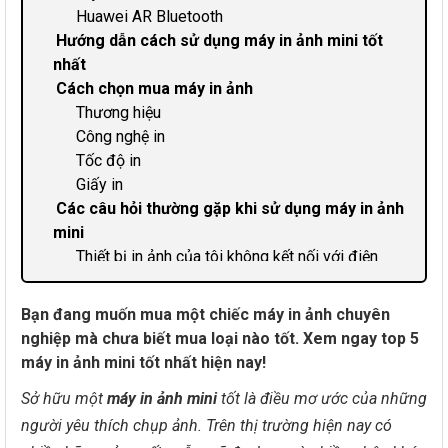
Huawei AR Bluetooth
Hướng dẫn cách sử dụng máy in ảnh mini tốt
nhất
Cách chọn mua máy in ảnh
Thương hiệu
Công nghệ in
Tốc độ in
Giấy in
Các câu hỏi thường gặp khi sử dụng máy in ảnh
mini
Thiết bị in ảnh của tôi không kết nối với điện
thoại được?
Máy tính không nhận thiết bị in ảnh phải làm thế
Bạn đang muốn mua một chiếc máy in ảnh chuyên
nào?
nghiệp mà chưa biết mua loại nào tốt. Xem ngay top 5
Thiết bị in ảnh của tôi bị mờ phải làm sao?
máy in ảnh mini tốt nhất hiện nay!
Kết luận
Sở hữu một
máy in ảnh mini
tốt là điều mơ ước của những
người yêu thích chụp ảnh. Trên thị trường hiện nay có