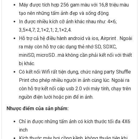
Máy được tích hợp 256 gam màu với 16,8 triệu màu
tạo nên những tấm ảnh đẹp và sống động.
In được nhiều kích cỡ ảnh khác nhau như: 4×6;
3,5×4,7; 2,1×2,1; 2,1×2,4.
Hỗ trợ cả hệ điều hành android và ios, Airprint . Ngoài
ra máy còn hỗ trợ các dạng thẻ nhớ SD, SDXC,
miniSD, microSD…mà không cần phải kết nối với thiết
bị khác.
Có kết nối Wifi rất tiện dụng, chức năng party Shuffle
Print cho phép nhiều người in ảnh cùng lúc. Ngoài ra
còn hỗ trợ kết nối cáp usb 2.0 với máy tính, chạy trên
nguồn điện lưới hoặc pin để in ảnh.
Nhược điểm của sản phẩm:
Chỉ in được những tấm ảnh có kích thước tối đa 4X6
inch
Kích thước máy hơi cồng kềnh, không thuận tiện khi