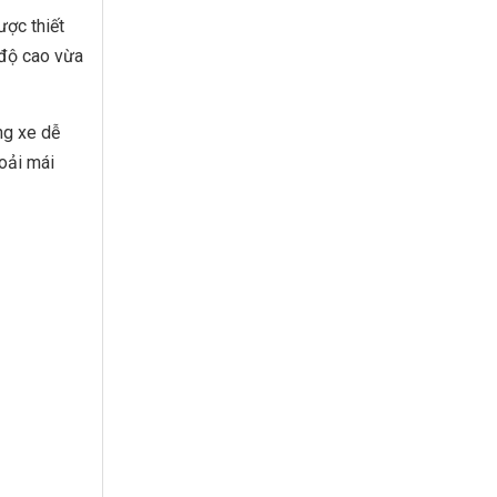
ược thiết
 độ cao vừa
ng xe dễ
hoải mái