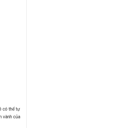
é có thể tự
n vành của