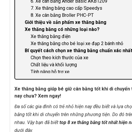
6. Xe cân bằng Ander Basic AKB1209
7. Xe thăng bằng cao cấp Speedys
8. Xe cân bằng Broller PHC-PT
Giới thiệu về sản phẩm xe thăng bằng
Xe thăng bằng có những loại nào?
Xe thăng bằng điện
Xe thăng bằng cho bé loại xe đạp 2 bánh nhỏ
Bí quyết cách chọn xe thăng bằng chuẩn xác nhấ
Chọn theo kích thước của xe
Chất liệu và khối lượng
Tính năng hỗ trợ xe
Sản phẩm xe thăng bằng hãng nào tốt?
Thương hiệu Starider
Xe thăng bằng giúp bé giữ cân bằng tốt khi di chuyển 
Thương hiệu Ander
nay chưa? Xem ngay!
Thương hiệu Cruzee
Đa số các gia đình có trẻ nhỏ hiện nay đều biết và lựa 
Các câu hỏi thường gặp
Chọn xe cân bằng càng nhẹ thì càng tốt phải khôn
bằng tốt khi di chuyển trên những phương tiện. Do đó trê
Xe cân bằng không có phanh có an toàn cho trẻ k
nhau. Vậy bạn đã biết
top 8 xe thăng bằng tốt nhất hiện 
Sau khi trẻ biết đi xe đạp rồi thì loại xe này có q
dưới đây.