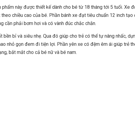
 phẩm này được thiết kế dành cho bé từ 18 tháng tới 5 tuổi. Xe đ
t theo chiều cao của bé. Phần bánh xe đạt tiêu chuẩn 12 inch tạo
ông cần phải bơm hơi và có vành đúc chắc chắn.
 bền bỉ và siêu nhẹ. Qua đó giúp cho trẻ có thể tự nâng nhấc, dự
thao nhỏ gọn đem đi tiện lợi. Phần yên xe có đệm êm ái giúp trẻ t
dạng, bắt mắt cho cả bé nữ và bé nam.