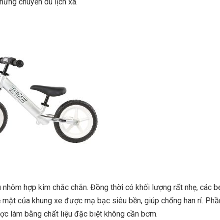
hững chuyến du lịch xa.
u nhôm hợp kim chắc chắn. Đồng thời có khối lượng rất nhẹ, các b
ề mặt của khung xe được mạ bạc siêu bền, giúp chống han rỉ. Phầ
ợc làm bằng chất liệu đặc biệt không cần bơm.