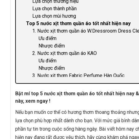
Lựa chọn thương hiệu
Lựa chọn thành phần
Lựa chọn mùi hương
Top 5 nước xịt thơm quần áo tốt nhất hiện nay
1. Nước xịt thơm quần áo W.Dressroom Dress Cl
Ưu điểm
Nhược điểm
2. Nước xịt thơm quần áo KAO
Ưu điểm
Nhược điểm
3. Nước xịt thơm Fabric Perfume Hàn Quốc
Ưu điểm
Nhược điểm
Bật mí top 5 nước xịt thơm quần áo tốt nhất hiện nay
4. Nước xịt thơm quần áo DKY
này, xem ngay !
Ưu điểm
Nếu bạn muốn cơ thể có hương thơm thoang thoảng nhưng
Nhược điểm
5. Nước xịt thơm quần áo Denovo
lựa chọn phù hợp nhất dành cho bạn. Với mức giá bình d
Ưu điểm
phần tự tin trong cuộc sống hàng ngày. Bài viết hôm nay c
Nhược điểm
hiện nay đang rất được yêu thích, hãy cùng khám phá ngay