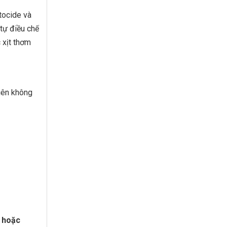
tocide và
tự điều chế
 xịt thơm
hiên không
 hoặc