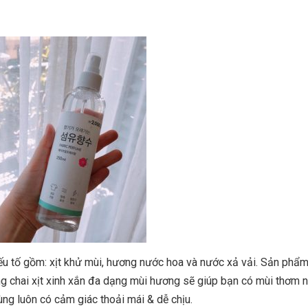
 xịt thơm quần áo
u lần/ngày là đúng?
?
u tố gồm: xịt khử mùi, hương nước hoa và nước xả vải. Sản phẩ
ng chai xịt xinh xắn đa dạng mùi hương sẽ giúp bạn có mùi thơm 
ng luôn có cảm giác thoải mái & dễ chịu.