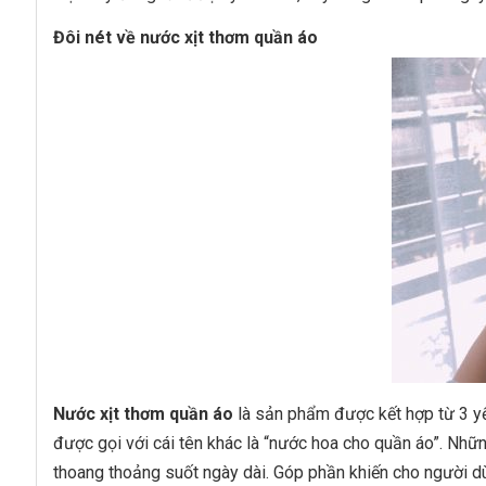
Câu hỏi thường gặp khi chọn mua & sử dụng nước
Đôi nét về nước xịt thơm quần áo
Nước xịt thơm quần áo giữ mùi trong bao lâu?
Tần suất sử dụng nước xịt thơm quần áo bao nhiê
Nên mua nước xịt thơm quần áo chính hãng ở đâu
Lời kết
Nước xịt thơm quần áo
là sản phẩm được kết hợp từ 3 yế
được gọi với cái tên khác là “nước hoa cho quần áo”. Nhữ
thoang thoảng suốt ngày dài. Góp phần khiến cho người dù