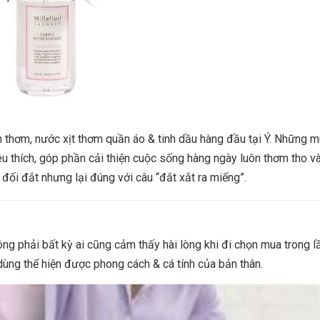
ến thơm, nước xịt thơm quần áo & tinh dầu hàng đầu tại Ý. Những 
 thích, góp phần cải thiện cuộc sống hàng ngày luôn thơm tho và
ối đắt nhưng lại đúng với câu “đắt xắt ra miếng”.
g phải bất kỳ ai cũng cảm thấy hài lòng khi đi chọn mua trong lầ
dùng thể hiện được phong cách & cá tính của bản thân.