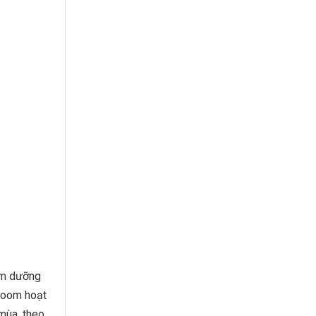
kem dưỡng
room hoạt
mùa, theo