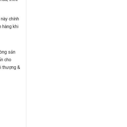
 này chính
h hàng khi
dòng sản
ấn cho
i thượng &