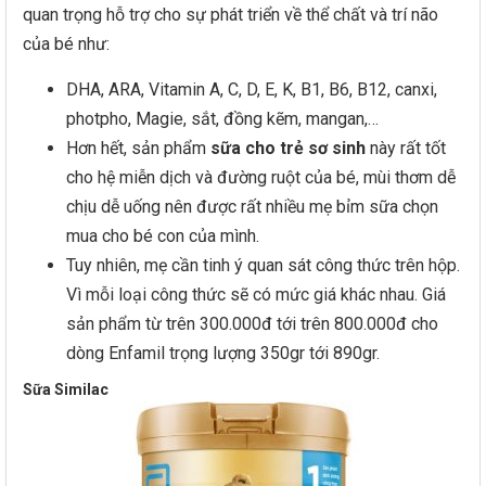
quan trọng hỗ trợ cho sự phát triển về thể chất và trí não
của bé như:
DHA, ARA, Vitamin A, C, D, E, K, B1, B6, B12, canxi,
photpho, Magie, sắt, đồng kẽm, mangan,…
Hơn hết, sản phẩm
sữa cho trẻ sơ sinh
này rất tốt
cho hệ miễn dịch và đường ruột của bé, mùi thơm dễ
chịu dễ uống nên được rất nhiều mẹ bỉm sữa chọn
mua cho bé con của mình.
Tuy nhiên, mẹ cần tinh ý quan sát công thức trên hộp.
Vì mỗi loại công thức sẽ có mức giá khác nhau. Giá
sản phẩm từ trên 300.000đ tới trên 800.000đ cho
dòng Enfamil trọng lượng 350gr tới 890gr.
Sữa Similac