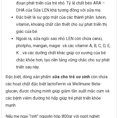
đoạn phát triển của trẻ nhỏ. Tỷ lệ chất béo ARA –
DHA của Sữa LEN khá tương đồng với sữa mẹ.
Đặc biệt là sự góp mặt của các thành phần: lutein,
vitamin, khoáng chất cần thiết cho sự phát triển thị
giác của bé.
Ngoài ra, sữa ngôi sao nhỏ LEN còn chứa canxi,
photpho, mangan, magie và các vitamin A, B, C, D, E,
K .. và các dưỡng chất khác giúp cơ xương của bé
chắc khỏe hơn, tạo nền tảng vững chắc cho sự phát
triển sau này.
Đặc biệt, dòng sản phẩm
sữa cho trẻ sơ sinh
còn chứa
các hoạt chất đặc biệt lactoferrin và Wellmune Beta-
glucan, được chứng minh giúp giảm tần suất mắc cúm và
các bệnh viêm đường hô hấp giúp trẻ phát triển khỏe
mạnh.
Nếu mẹ ngại “rinh” nguyên hộp 800gr với ngót nghét