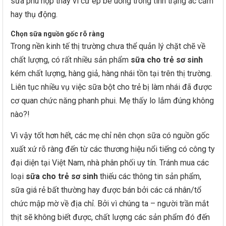
sữa phù hợp thay vì cứ ép bé uống trong tình trạng ác cảm
hay thụ động.
Chọn sữa nguồn gốc rõ ràng
Trong nền kinh tế thị trường chưa thể quản lý chặt chẽ về
chất lượng, có rất nhiều sản phẩm
sữa cho trẻ sơ sinh
kém chất lượng, hàng giả, hàng nhái tồn tại trên thị trường.
Liên tục nhiều vụ việc sữa bột cho trẻ bị làm nhái đã được
cơ quan chức năng phanh phui. Mẹ thấy lo lắm đúng không
nào?!
Vì vậy tốt hơn hết, các mẹ chỉ nên chọn sữa có nguồn gốc
xuất xứ rõ ràng đến từ các thương hiệu nổi tiếng có công ty
đại diện tại Việt Nam, nhà phân phối uy tín. Tránh mua các
loại
sữa cho trẻ sơ sinh
thiếu các thông tin sản phẩm,
sữa giá rẻ bất thường hay được bán bởi các cá nhân/tổ
chức mập mờ về địa chỉ. Bởi vì chúng ta – người trần mắt
thịt sẽ không biết được, chất lượng các sản phẩm đó đến