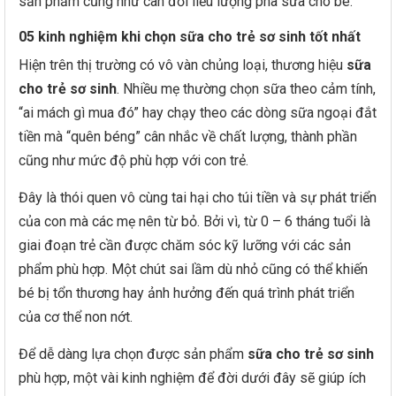
sản phẩm cũng như cân đối liều lượng pha sữa cho bé.
05 kinh nghiệm khi chọn sữa cho trẻ sơ sinh tốt nhất
Hiện trên thị trường có vô vàn chủng loại, thương hiệu
sữa
cho trẻ sơ sinh
. Nhiều mẹ thường chọn sữa theo cảm tính,
“ai mách gì mua đó” hay chạy theo các dòng sữa ngoại đắt
tiền mà “quên béng” cân nhắc về chất lượng, thành phần
cũng như mức độ phù hợp với con trẻ.
Đây là thói quen vô cùng tai hại cho túi tiền và sự phát triển
của con mà các mẹ nên từ bỏ. Bởi vì, từ 0 – 6 tháng tuổi là
giai đoạn trẻ cần được chăm sóc kỹ lưỡng với các sản
phẩm phù hợp. Một chút sai lầm dù nhỏ cũng có thể khiến
bé bị tổn thương hay ảnh hưởng đến quá trình phát triển
của cơ thể non nớt.
Để dễ dàng lựa chọn được sản phẩm
sữa cho trẻ sơ sinh
phù hợp, một vài kinh nghiệm để đời dưới đây sẽ giúp ích