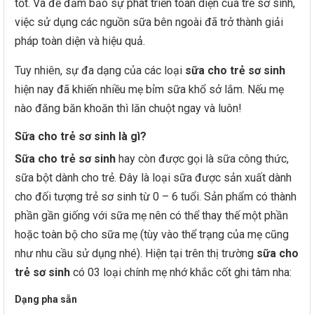
tốt. Và để đảm bảo sự phát triển toàn diện của trẻ sơ sinh,
việc sử dụng các nguồn sữa bên ngoài đã trở thành giải
pháp toàn diện và hiệu quả.
Tuy nhiên, sự đa dạng của các loại
sữa cho trẻ sơ sinh
hiện nay đã khiến nhiều mẹ bỉm sữa khổ sở lắm. Nếu mẹ
nào đăng băn khoăn thì lăn chuột ngay và luôn!
Sữa cho trẻ sơ sinh là gì?
Sữa cho trẻ sơ sinh
hay còn được gọi là sữa công thức,
sữa bột dành cho trẻ. Đây là loại sữa được sản xuất dành
cho đối tượng trẻ sơ sinh từ 0 – 6 tuổi. Sản phẩm có thành
phần gần giống với sữa mẹ nên có thể thay thế một phần
hoặc toàn bộ cho sữa mẹ (tùy vào thể trạng của mẹ cũng
như nhu cầu sử dụng nhé). Hiện tại trên thị trường
sữa cho
trẻ sơ sinh
có 03 loại chính mẹ nhớ khắc cốt ghi tâm nha:
Dạng pha sẵn