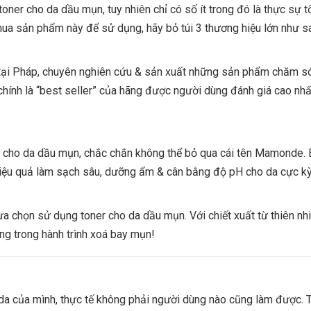
toner cho da dầu mụn, tuy nhiên chỉ có số ít trong đó là thực sự t
 mua sản phẩm này để sử dụng, hãy bỏ túi 3 thương hiệu lớn như sa
ại Pháp, chuyên nghiên cứu & sản xuất những sản phẩm chăm s
hính là “best seller” của hãng được người dùng đánh giá cao nhấ
r cho da dầu mụn, chắc chắn không thể bỏ qua cái tên Mamonde. B
iệu quả làm sạch sâu, dưỡng ẩm & cân bằng độ pH cho da cực kỳ 
 lựa chọn sử dụng toner cho da dầu mụn. Với chiết xuất từ thiên nh
ng trong hành trình xoá bay mụn!
a của mình, thực tế không phải người dùng nào cũng làm được. 