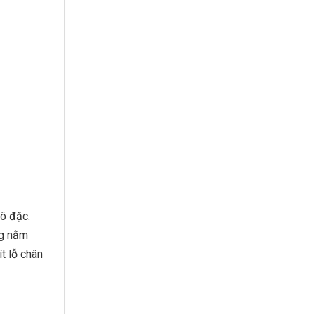
ô đặc.
ng nằm
t lỗ chân