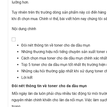
lưỡng hơn.
Những câu hỏi thường gặp nhất khi sử dụng tone
Nên lựa chọn toner cho da dầu mụn ra sao?
Tuy nhiên trên thị trường dòng sản phẩm này có đến hàng
Da dầu mụn có sử dụng được toner chứa cồn?
khi đi chọn mua. Chính vì thế, bài viết hôm nay chúng tôi 
Nên mua toner cho da dầu mụn chính hãng ở đâu u
Lời kết
Nội dung chính
Tham khảo thêm các sản phẩm:
Đôi nét thông tin về toner cho da dầu mụn
Những thương hiệu nổi tiếng chuyên sản xuất toner
Cách chọn mua toner cho da dầu mụn chính xác nhấ
Top 5 toner cho da dầu mụn tốt nhất thị trường hiện
Những câu hỏi thường gặp nhất khi sử dụng toner 
Lời kết
Đôi nét thông tin về toner cho da dầu mụn
Mỗi ngày làn da luôn phải chịu nhiều tác động từ môi trườn
nguyên nhân chính khiến cho làn da nổi mụn. Việc làm sạ
trọng.