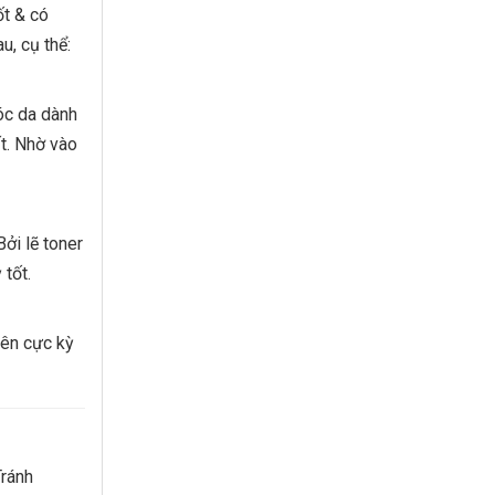
ốt & có
u, cụ thể:
óc da dành
t. Nhờ vào
ởi lẽ toner
tốt.
iên cực kỳ
Tránh