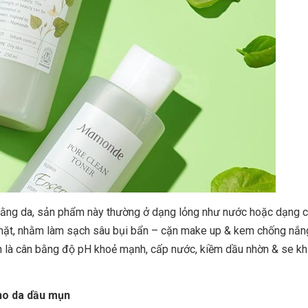
 bằng da, sản phẩm này thường ở dạng lỏng như nước hoặc dạng c
 mặt, nhằm làm sạch sâu bụi bẩn – cặn make up & kem chống nắ
h là cân bằng độ pH khoẻ mạnh, cấp nước, kiềm dầu nhờn & se khí
cho da dầu mụn