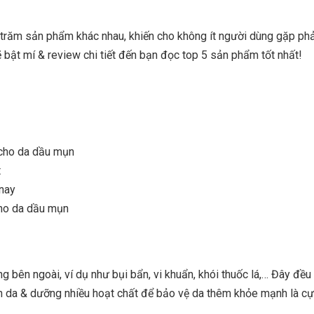
r cho da dầu mụn
 trăm sản phẩm khác nhau, khiến cho không ít người dùng gặp ph
sẽ bật mí & review chi tiết đến bạn đọc top 5 sản phẩm tốt nhất!
y tín nhất?
 cho da dầu mụn
t
 nay
cho da dầu mụn
g bên ngoài, ví dụ như bụi bẩn, vi khuẩn, khói thuốc lá,… Đây đều
ch da & dưỡng nhiều hoạt chất để bảo vệ da thêm khỏe mạnh là c