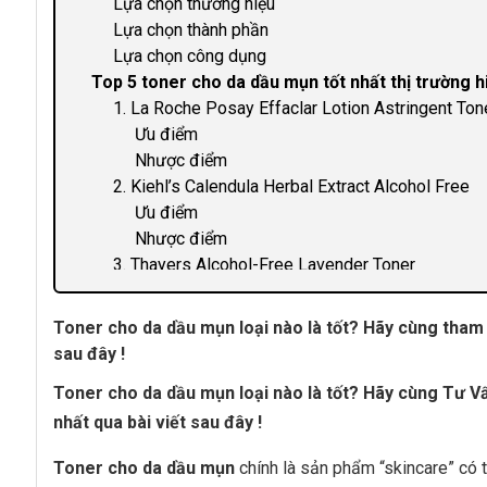
Lựa chọn thương hiệu
Lựa chọn thành phần
Lựa chọn công dụng
Top 5 toner cho da dầu mụn tốt nhất thị trường h
1. La Roche Posay Effaclar Lotion Astringent Ton
Ưu điểm
Nhược điểm
2. Kiehl’s Calendula Herbal Extract Alcohol Free
Ưu điểm
Nhược điểm
3. Thayers Alcohol-Free Lavender Toner
Ưu điểm
Nhược điểm
Toner cho da dầu mụn loại nào là tốt? Hãy cùng tham 
4. Mamonde Pore Clean Toner
sau đây !
Ưu điểm
Toner cho da dầu mụn loại nào là tốt? Hãy cùng Tư 
Nhược điểm
5. Lush Tea Tree Water
nhất qua bài viết sau đây !
Ưu điểm
Toner cho da dầu mụn
chính là sản phẩm “skincare” có
Nhược điểm