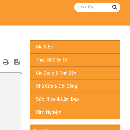
Mẹ & Bé
Thiết Bị Điện Tử
Gia Dụng & Nhà Bếp
Nhà Cửa & Đời Sống
Sức Khỏe & Làm Đẹp
Kinh Nghiệm